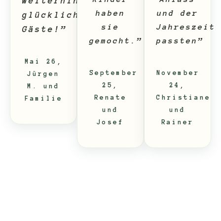
weiterhin
haben
und der
glückliche
sie
Jahreszeit
Gäste!”
gemocht.”
passten”
Mai 26,
September
November
Jürgen
25,
24,
M. und
Renate
Christiane
Familie
und
und
Josef
Rainer