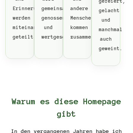
gefeiert,
Erinnerungen
gemeinsam
andere
gelacht
werden
genossen
Menschen
und
miteinander
und
kommen
manchmal
geteilt.
wertgeschätzt.
zusammen.
auch
geweint.
Warum es diese Homepage
gibt
In den vergangenen Jahren habe ich