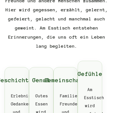
Freunde und andere Menschen zusammen.
Hier wird gegessen, erzählt, gelernt,
gefeiert, gelacht und manchmal auch
geweint. Am Esstisch entstehen
Erinnerungen, die uns oft ein Leben
lang begleiten.
Gefühle
Geschichten
Genuß
Gemeinschaft
Am
Erlebnisse,
Gutes
Familie,
Esstisch
Gedanken
Essen
Freunde
wird
und
wird
und