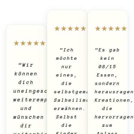
★★★★★
★★★★★
★★★★★
“Ich
“Es gab
möchte
kein
“Wir
nur
08/15
können
eines,
Essen,
dich
die
sondern
uneingeschränkt
selbstgemachte
herausrage
weiterempfehlen
Salbeilimonade,
Kreationen
und
erwähnen.
die
wünschen
Selbst
hervorrage
die
zum
dir
Kinder
Anlass