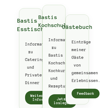
Bastis
Bastis
Kochschule
Gästebuch
Esstisch
Informationen
Einträge
Informationen
zu
meiner
zu
Bastis
Gäste
Catering
Kochschule,
von
und
Kochkurse
gemeinsamen
Private
und
Erlebnissen.
Dinner
Rezepturen
Feedback
Weitere
Jetzt
Infos
loslegen