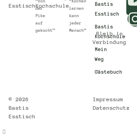
“Von
“Kochen
Bastis
Esstisch
Kochschule
s
der
lernen
Esstisch
Pike
kann
auf
jeder
Bastis
gekocht”
Mensch”
Bleib in
Kochschule
Verbindung
Mein
Weg
Gästebuch
© 2026
Impressum
Bastis
Datenschutz
Esstisch